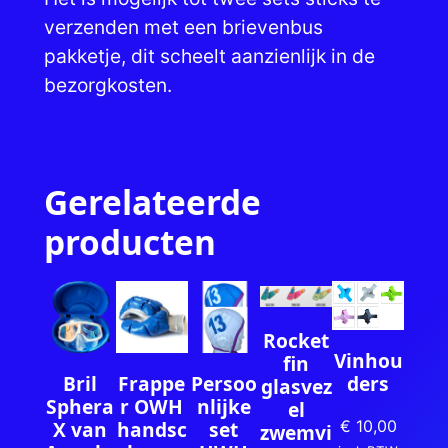
a
verzenden met een brievenbus
n
pakketje, dit scheelt aanzienlijk in de
t
bezorgkosten.
a
l
Gerelateerde
producten
Rocket
Vinhou
fin
Persoo
ders
Bril
Frappe
glasvez
nlijke
Sphera
r OWH
el
set
X van
€
10,00
handsc
zwemvi