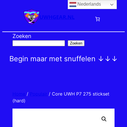
Nederlands
Ga
naar
UWHGEAR.NL
de
inhoud
Zoeken
Zoeken
Begin maar met snuffelen ↓↓↓
Home
/
Populair
/ Core UWH P7 275 stickset
(hard)