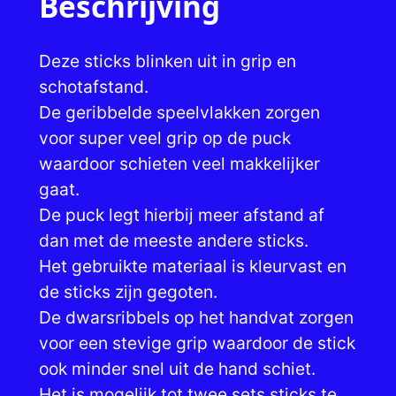
Beschrijving
s
t
Deze sticks blinken uit in grip en
i
schotafstand.
c
De geribbelde speelvlakken zorgen
k
voor super veel grip op de puck
s
waardoor schieten veel makkelijker
e
gaat.
t
De puck legt hierbij meer afstand af
(
dan met de meeste andere sticks.
h
Het gebruikte materiaal is kleurvast en
a
de sticks zijn gegoten.
r
De dwarsribbels op het handvat zorgen
d
voor een stevige grip waardoor de stick
)
ook minder snel uit de hand schiet.
a
Het is mogelijk tot twee sets sticks te