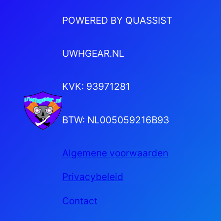
POWERED BY QUASSIST
UWHGEAR.NL
KVK: 93971281
BTW: NL005059216B93
Algemene voorwaarden
Privacybeleid
Contact