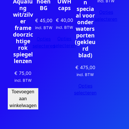
UWH
Aqualu
hoen
n
incl. BTW
caps
ng
BG
specia
Opties
wit/zilv
al voor
selecteren
€
40,00
er
€
45,00
onder
frame
waters
incl. BTW
incl. BTW
doorzic
porten
Opties
Opties
htige
(gekleu
selecteren
selecteren
rok
rd
spiegel
blad)
lenzen
€
475,00
€
75,00
incl. BTW
incl. BTW
Opties
Toevoegen
selecteren
aan
winkelwagen