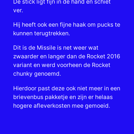
De stick ligt fijn in de hand en schiet
i
ver.
l
e
Hij heeft ook een fijne haak om pucks te
(
kunnen terugtrekken.
h
a
Dit is de Missile is net weer wat
r
zwaarder en langer dan de Rocket 2016
d
variant en werd voorheen de Rocket
)
chunky genoemd.
a
Hierdoor past deze ook niet meer in een
a
brievenbus pakketje en zijn er helaas
n
hogere afleverkosten mee gemoeid.
t
a
l