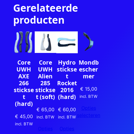
Gerelateerde
producten
Core
Core
Mondb
Hydro
UWH
UWH
escher
stickse
AXE
Alien
mer
t
266
285
Rocket
stickse
stickse
2016
€
15,00
t
t (soft)
(hard)
incl. BTW
(hard)
Opties
€
65,00
€
60,00
selecteren
€
45,00
incl. BTW
incl. BTW
incl. BTW
Opties
Opties