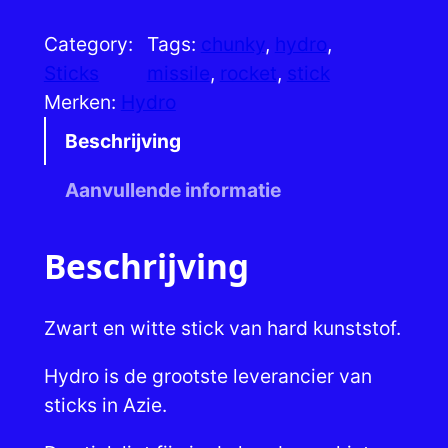
d
Category:
Tags:
chunky
, 
hydro
, 
r
Sticks
missile
, 
rocket
, 
stick
o
Merken:
Hydro
s
t
Beschrijving
i
Aanvullende informatie
c
k
s
Beschrijving
e
t
Zwart en witte stick van hard kunststof.
M
i
Hydro is de grootste leverancier van
s
sticks in Azie.
s