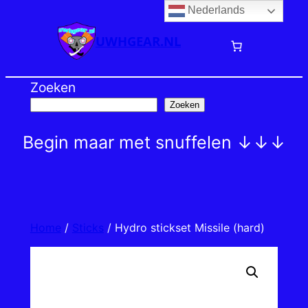
Nederlands
Ga
naar
UWHGEAR.NL
de
inhoud
Zoeken
Zoeken
Begin maar met snuffelen ↓↓↓
Home
/
Sticks
/ Hydro stickset Missile (hard)