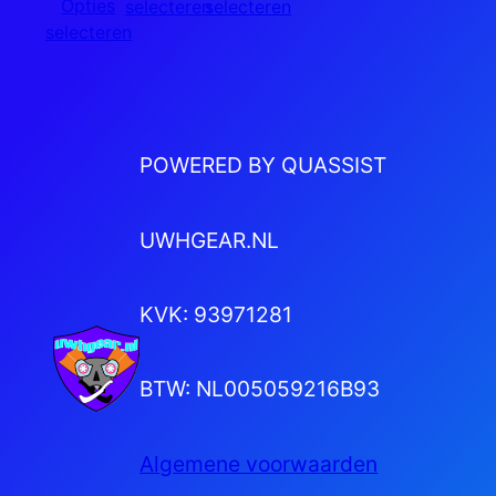
Opties
selecteren
selecteren
selecteren
POWERED BY QUASSIST
UWHGEAR.NL
KVK: 93971281
BTW: NL005059216B93
Algemene voorwaarden