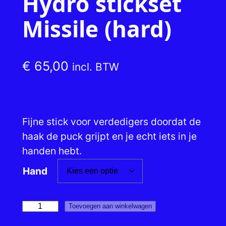
Hydro stickset
Missile (hard)
€
65,00
incl. BTW
Fijne stick voor verdedigers doordat de
haak de puck grijpt en je echt iets in je
handen hebt.
Hand
H
Toevoegen aan winkelwagen
y