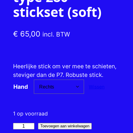
stickset (soft)
€
65,00
incl. BTW
Heerlijke stick om ver mee te schieten,
steviger dan de P7. Robuste stick.
Hand
Wissen
1 op voorraad
C
Toevoegen aan winkelwagen