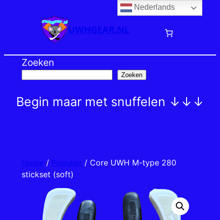
Nederlands
Ga
naar
UWHGEAR.NL
de
inhoud
Zoeken
Zoeken
Begin maar met snuffelen ↓↓↓
Home
/
Populair
/ Core UWH M-type 280
stickset (soft)