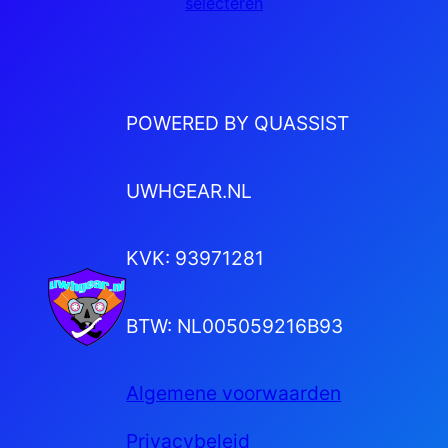
selecteren
POWERED BY QUASSIST
UWHGEAR.NL
KVK: 93971281
BTW: NL005059216B93
Algemene voorwaarden
Privacybeleid