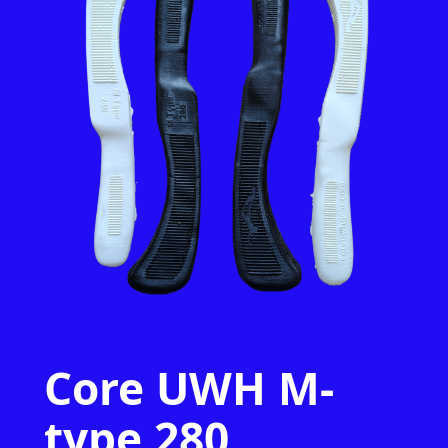
Core UWH M-
type 280