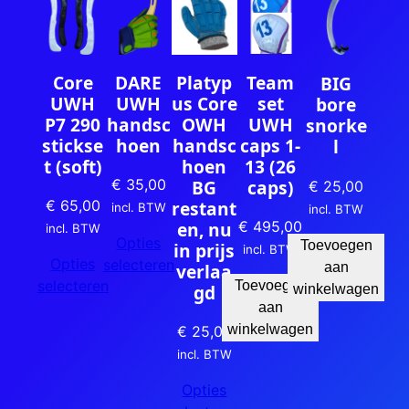
Team
Core
DARE
Platyp
BIG
set
UWH
UWH
us Core
bore
UWH
P7 290
handsc
OWH
snorke
caps 1-
stickse
hoen
handsc
l
13 (26
t (soft)
hoen
caps)
BG
€
35,00
€
25,00
restant
€
65,00
incl. BTW
incl. BTW
€
495,00
en, nu
incl. BTW
Opties
Toevoegen
in prijs
incl. BTW
Opties
selecteren
aan
verlaa
selecteren
Toevoegen
gd
winkelwagen
aan
winkelwagen
€
25,00
incl. BTW
Opties