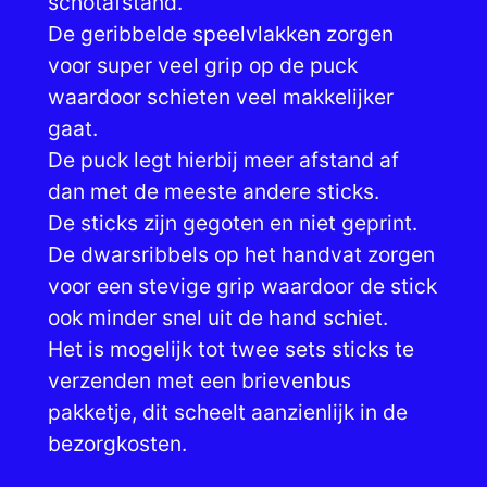
schotafstand.
t
De geribbelde speelvlakken zorgen
i
voor super veel grip op de puck
c
waardoor schieten veel makkelijker
k
gaat.
s
De puck legt hierbij meer afstand af
e
dan met de meeste andere sticks.
t
De sticks zijn gegoten en niet geprint.
(
De dwarsribbels op het handvat zorgen
s
voor een stevige grip waardoor de stick
o
ook minder snel uit de hand schiet.
f
Het is mogelijk tot twee sets sticks te
t
verzenden met een brievenbus
)
pakketje, dit scheelt aanzienlijk in de
a
bezorgkosten.
a