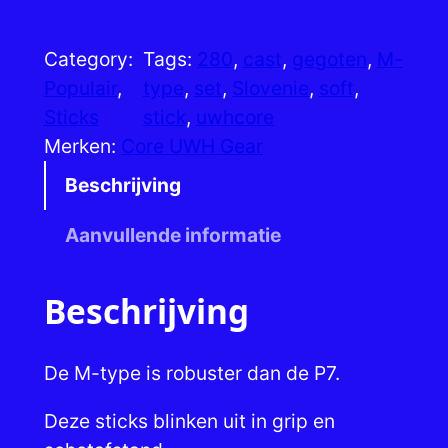
o
r
Category:
Tags:
280
, 
cast
, 
gegoten
, 
M-
e
Populair
, 
type
, 
set
, 
Slovenie
, 
soft
, 
U
Sticks
stick
, 
uwhcore
W
Merken:
Core UWH Gear
H
M
Beschrijving
-
Aanvullende informatie
t
y
p
Beschrijving
e
2
De M-type is robuster dan de P7.
8
0
Deze sticks blinken uit in grip en
s