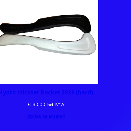
Hydro stickset Rocket 2023 (hard)
€
60,00
incl. BTW
Opties selecteren