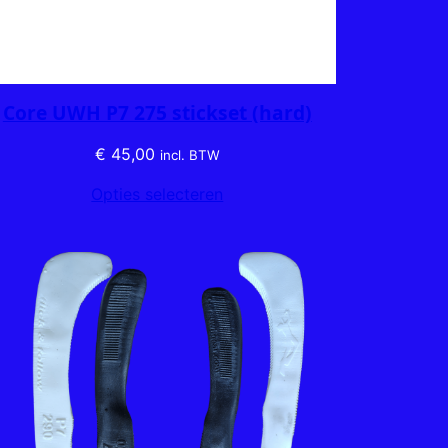
Core UWH P7 275 stickset (hard)
€
45,00
incl. BTW
Opties selecteren