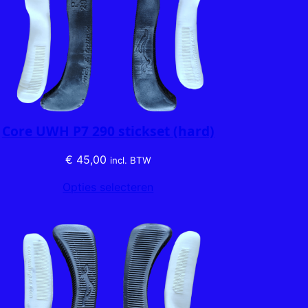
Core UWH P7 290 stickset (hard)
€
45,00
incl. BTW
Opties selecteren