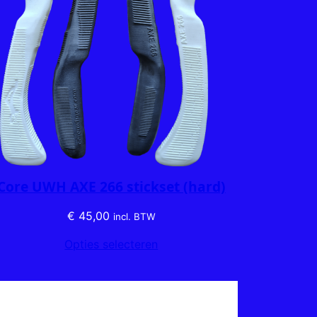
Core UWH AXE 266 stickset (hard)
€
45,00
incl. BTW
Opties selecteren