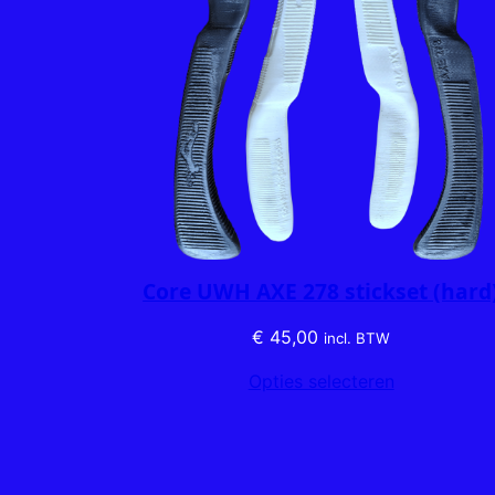
Core UWH AXE 278 stickset (hard
€
45,00
incl. BTW
Opties selecteren