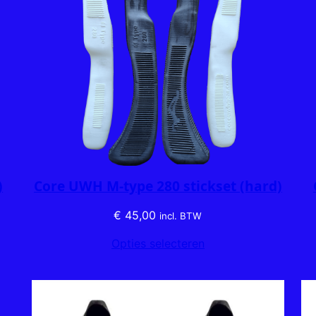
)
Core UWH M-type 280 stickset (hard)
€
45,00
incl. BTW
Opties selecteren