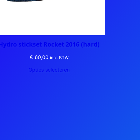
Hydro stickset Rocket 2016 (hard)
€
60,00
incl. BTW
Opties selecteren