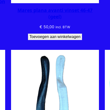
on
Mares plana avanti vinset 46-47
(geel)
€
50,00
incl. BTW
Toevoegen aan winkelwagen