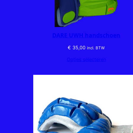
DARE UWH handschoen
€
35,00
incl. BTW
Opties selecteren