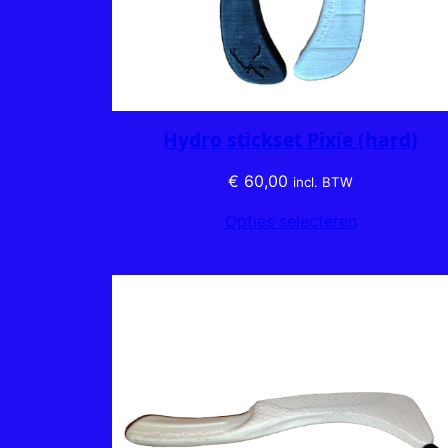
Hydro stickset Pixie (hard)
€
60,00
incl. BTW
Opties selecteren