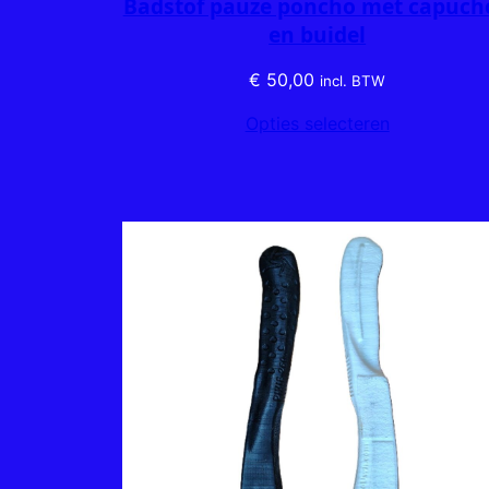
Badstof pauze poncho met capuch
en buidel
€
50,00
incl. BTW
Opties selecteren