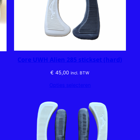
Core UWH Alien 285 stickset (hard)
€
45,00
incl. BTW
Opties selecteren