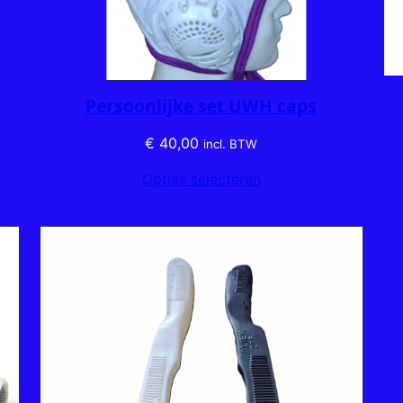
Persoonlijke set UWH caps
€
40,00
incl. BTW
Opties selecteren