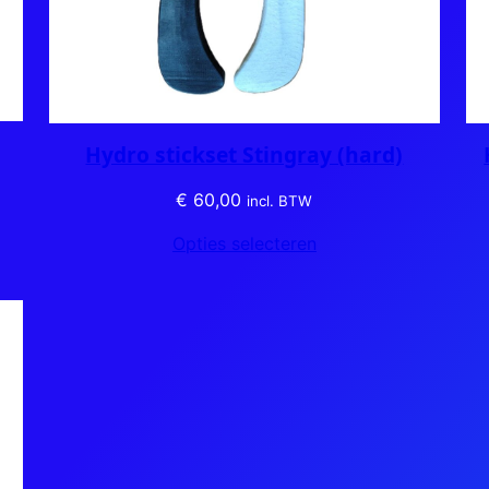
Hydro stickset Stingray (hard)
€
60,00
incl. BTW
Opties selecteren