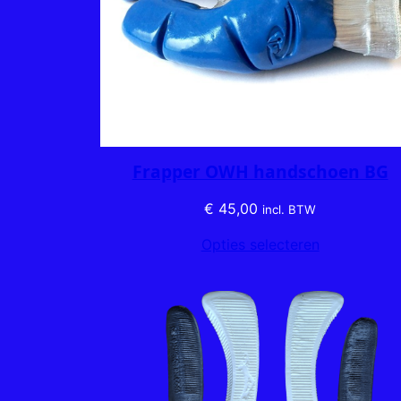
Frapper OWH handschoen BG
€
45,00
incl. BTW
Opties selecteren