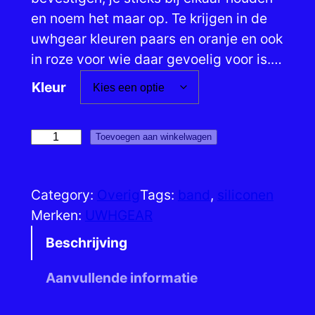
en noem het maar op. Te krijgen in de
uwhgear kleuren paars en oranje en ook
in roze voor wie daar gevoelig voor is.…
Kleur
M
Toevoegen aan winkelwagen
u
l
Category:
Overig
Tags:
band
, 
siliconen
t
Merken:
UWHGEAR
i
p
Beschrijving
u
Aanvullende informatie
r
p