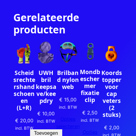
e
Gerelateerde
a
a
producten
n
t
a
l
Mondb
Scheid
UWH
Brilban
Koords
escher
srechte
bril
d nylon
topper
mer
rshand
keepsa
web
voor
fixatie
schoen
ve/kee
cap
clip
en
pdry
veters
€
15,00
(L+R)
(2
incl. BTW
€
2,50
stuks)
€
10,00
Opties
€
20,00
incl. BTW
incl. BTW
selecteren
€
2,00
incl. BTW
Opties
Toevoegen
incl. BTW