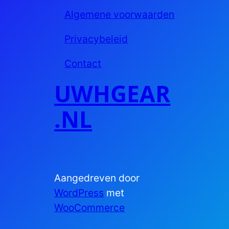
Algemene voorwaarden
Privacybeleid
Contact
UWHGEAR
.NL
Aangedreven door
WordPress
met
WooCommerce