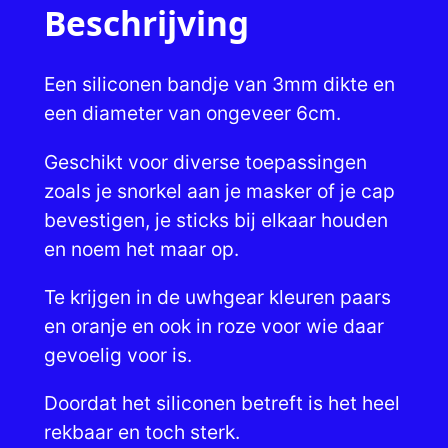
o
Beschrijving
s
e
Een siliconen bandje van 3mm dikte en
s
een diameter van ongeveer 6cm.
i
l
Geschikt voor diverse toepassingen
i
zoals je snorkel aan je masker of je cap
c
bevestigen, je sticks bij elkaar houden
o
en noem het maar op.
n
Te krijgen in de uwhgear kleuren paars
e
en oranje en ook in roze voor wie daar
b
gevoelig voor is.
a
n
Doordat het siliconen betreft is het heel
d
rekbaar en toch sterk.
j