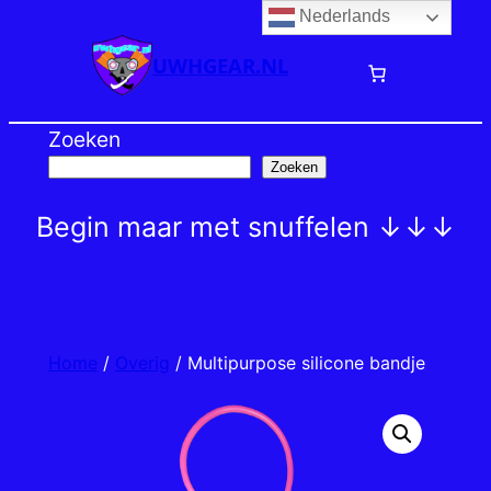
Nederlands
Ga
naar
UWHGEAR.NL
de
inhoud
Zoeken
Zoeken
Begin maar met snuffelen ↓↓↓
Home
/
Overig
/ Multipurpose silicone bandje