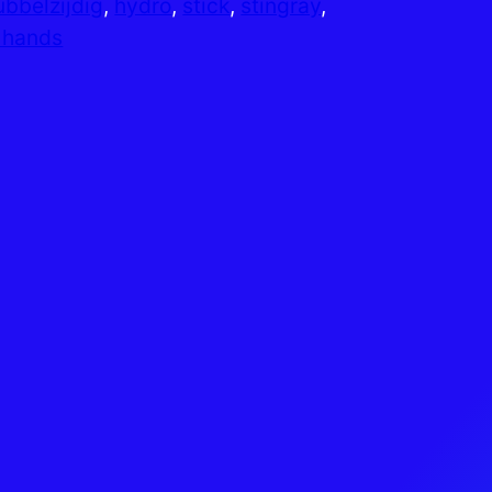
ubbelzijdig
, 
hydro
, 
stick
, 
stingray
, 
 hands