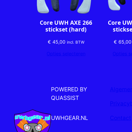
Core UWH AXE 266
Core UW
stickset (hard)
stickse
€
45,00
€
65,00
incl. BTW
Opties selecteren
Opties s
POWERED BY
Algeme
QUASSIST
Privacy
UWHGEAR.NL
Contact