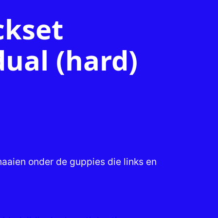
ckset
dual (hard)
haaien onder de guppies die links en