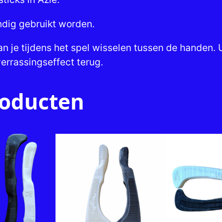
andig gebruikt worden.
 je tijdens het spel wisselen tussen de handen. Ui
errassingseffect terug.
roducten