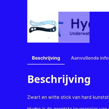
Beschrijving
Aanvullende info
Beschrijving
Zwart en witte stick van hard kunstst
Hydro is de grootste leverancier van s