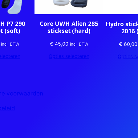
H P7 290
Core UWH Alien 285
Hydro stic
t (soft)
stickset (hard)
2016 
€
45,00
€
60,00
incl. BTW
incl. BTW
electeren
Opties selecteren
Opties s
ne voorwaarden
beleid