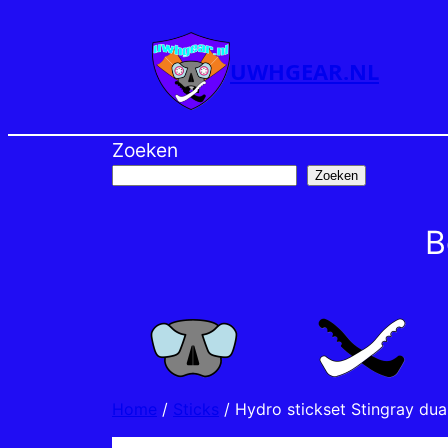
Ga
naar
UWHGEAR.NL
de
inhoud
Zoeken
Zoeken
B
Home
/
Sticks
/ Hydro stickset Stingray dua