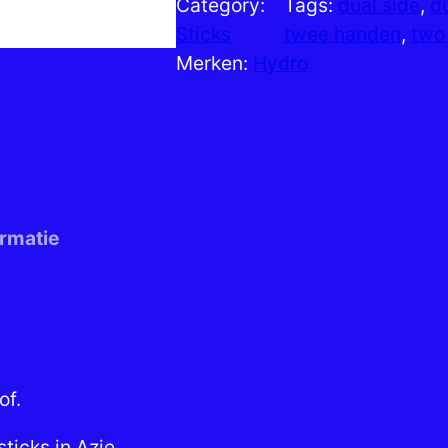
Category:
Tags:
dual side
, 
d
Sticks
twee handen
, 
two
Merken:
Hydro
rmatie
of.
ticks in Azie.