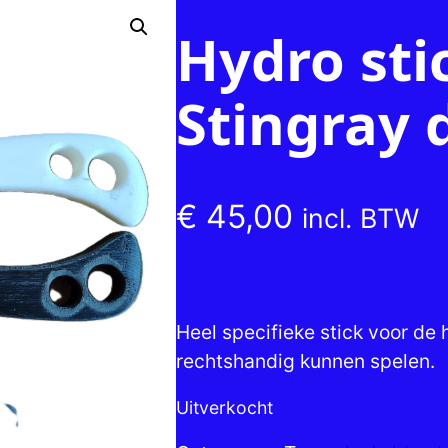
Hydro sti
Stingray 
€
45,00
incl. BTW
Heel specifieke stick voor de 
rechtshandig kunnen spelen.
Uitverkocht