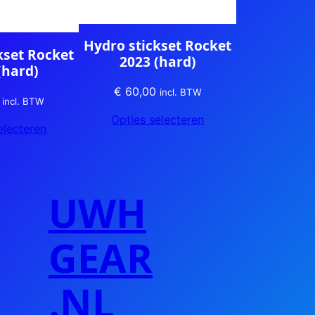
Hydro stickset Rocket
kset Rocket
2023 (hard)
(hard)
€
60,00
incl. BTW
incl. BTW
Opties selecteren
electeren
UWH
GEAR
.NL