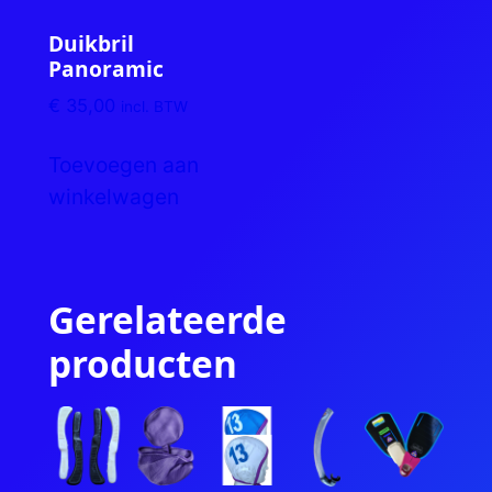
Duikbril
Panoramic
€
35,00
incl. BTW
Toevoegen aan
winkelwagen
Gerelateerde
producten