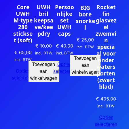
Persoo
Core
UWH
Rocket
BIG
nlijke
UWH
bril
fin
bore
set
M-type
keepsa
glasvez
snorke
UWH
280
ve/kee
el
l
caps
stickse
pdry
zwemvi
t (soft)
n
€
25,00
€
40,00
specia
€
10,00
incl. BTW
al voor
€
65,00
incl. BTW
incl. BTW
Toevoegen
onder
incl. BTW
Opties
Toevoegen
aan
waters
Opties
selecteren
aan
porten
winkelwagen
selecteren
winkelwagen
(zwart
blad)
€
405,00
incl. BTW
Opties
selecteren