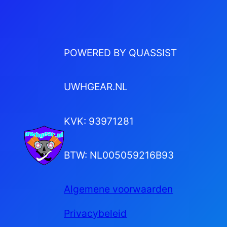
POWERED BY QUASSIST
UWHGEAR.NL
KVK: 93971281
BTW: NL005059216B93
Algemene voorwaarden
Privacybeleid