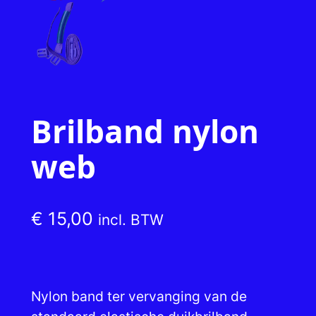
Brilband nylon
web
€
15,00
incl. BTW
Nylon band ter vervanging van de