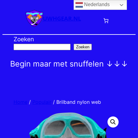
Nederlands
Ga
naar
UWHGEAR.NL
de
inhoud
Zoeken
Zoeken
Begin maar met snuffelen ↓↓↓
Home
/
Populair
/ Brilband nylon web