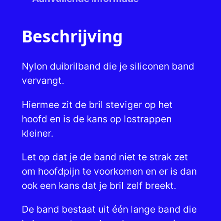
n
y
l
Beschrijving
o
n
Nylon duibrilband die je siliconen band
w
vervangt.
e
b
Hiermee zit de bril steviger op het
a
hoofd en is de kans op lostrappen
a
kleiner.
n
Let op dat je de band niet te strak zet
t
om hoofdpijn te voorkomen en er is dan
a
ook een kans dat je bril zelf breekt.
l
De band bestaat uit één lange band die