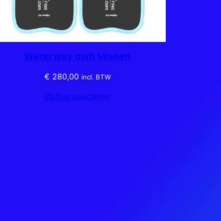
Waterway owh vinnen
€
280,00
incl. BTW
Opties selecteren