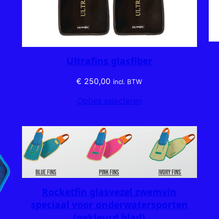
Ultrafins glasfiber
€
250,00
incl. BTW
Opties selecteren
Rocketfin glasvezel zwemvin
speciaal voor onderwatersporten
(gekleurd blad)