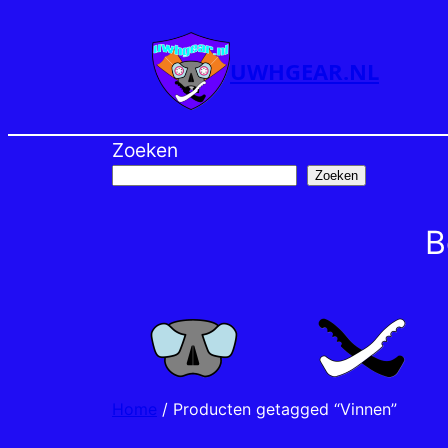
Ga
naar
UWHGEAR.NL
de
inhoud
Zoeken
Zoeken
B
Home
/ Producten getagged “Vinnen”