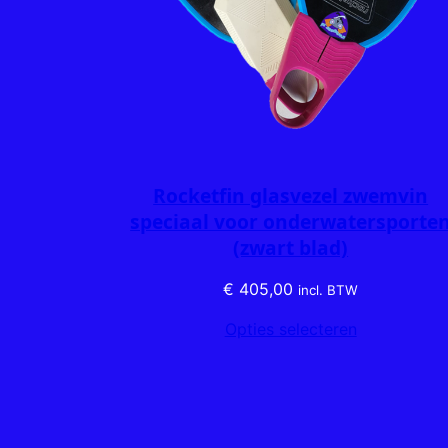
Rocketfin glasvezel zwemvin
speciaal voor onderwatersporte
(zwart blad)
€
405,00
incl. BTW
Opties selecteren