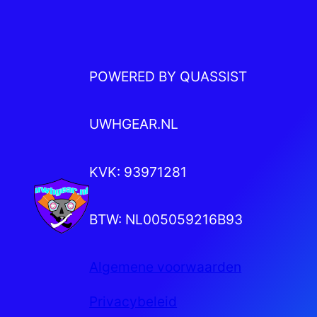
POWERED BY QUASSIST
UWHGEAR.NL
KVK: 93971281
BTW: NL005059216B93
Algemene voorwaarden
Privacybeleid