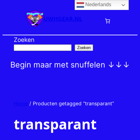
Nederlands
Ga
naar
UWHGEAR.NL
de
inhoud
Zoeken
Zoeken
Begin maar met snuffelen ↓↓↓
Home
/ Producten getagged “transparant”
transparant