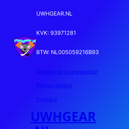
UWHGEAR.NL
KVK: 93971281
BTW: NL005059216B93
Algemene voorwaarden
Privacybeleid
Contact
UWHGEAR