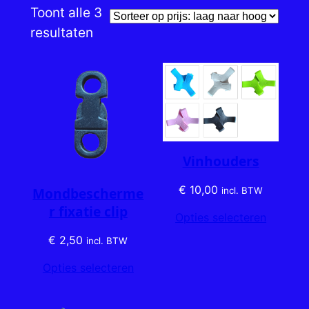
Toont alle 3
Gesorteerd
resultaten
op
prijs:
laag
naar
hoog
Vinhouders
€
10,00
Mondbescherme
incl. BTW
r fixatie clip
Opties selecteren
€
2,50
incl. BTW
Opties selecteren