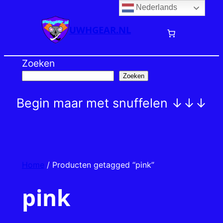
Nederlands
Ga
naar
UWHGEAR.NL
de
inhoud
Zoeken
Zoeken
Begin maar met snuffelen ↓↓↓
Home
/ Producten getagged “pink”
pink